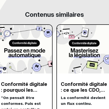
Contenus similaires
Conformité digitale
Conformité digitale
: pourquoi les
: ce que les CDO,
entreprises les plus
CTO et CDO Data
“On pensait être
La conformité devient
matures
doivent piloter face
conformes. Puis est
un flux continu.
automatisent déjà ?
au cadre légal 2026