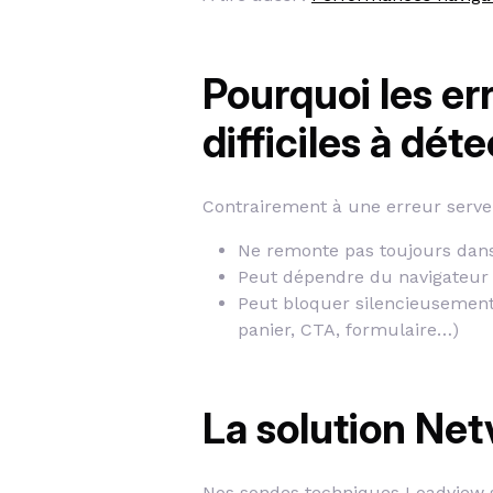
Pourquoi les er
difficiles à dét
Contrairement à une erreur serveu
Ne remonte pas toujours dans 
Peut dépendre du navigateur 
Peut bloquer silencieusement
panier, CTA, formulaire…)
La solution Netv
Nos sondes techniques Loadview s