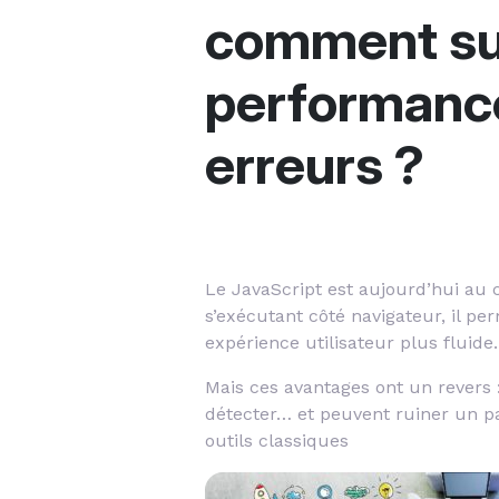
comment sur
performance
erreurs ?
Le JavaScript est aujourd’hui au
s’exécutant côté navigateur, il per
expérience utilisateur plus fluide.
Mais ces avantages ont un revers 
détecter… et peuvent ruiner un pa
outils classiques