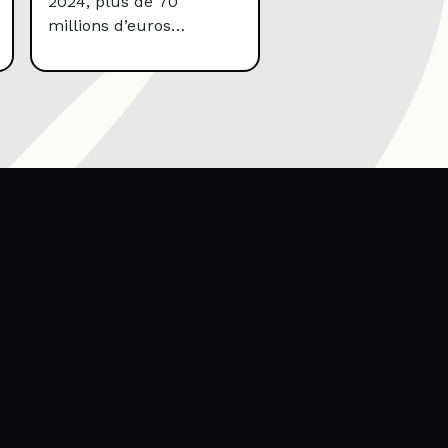
2024, plus de 70
millions d’euros
d’amendes ont été
infligés pour non-
conformité RGPD. Ces
chiffres ne traduisent
pas seulement une
sévérité accrue des
régulateurs : ils révèlent
que la conformité ne
peut plus être reléguée
à un sujet purement
juridique. Elle devient
un levier de
performance pour le
digital.