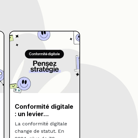
Conformité digitale
: un levier
stratégique pour
La conformité digitale
CDO, CTO et CDO
change de statut. En
Data