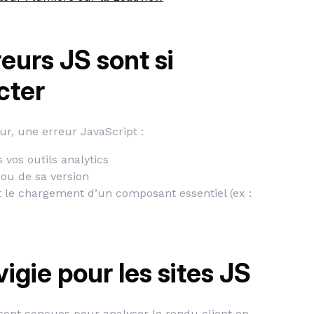
reurs JS sont si
ecter
r, une erreur JavaScript :
vos outils analytics
ou de sa version
 le chargement d’un composant essentiel (ex :
igie pour les sites JS
ont conçues pour analyser le rendu client en