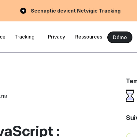
Seenaptic devient Netvigie Tracking
nce
Tracking
Privacy
Ressources
Démo
Tem
018
Sui
vaScript :