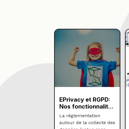
EPrivacy et RGPD:
Nos fonctionnalités
pour valider votre
La réglementation
conformité
autour de la collecte des