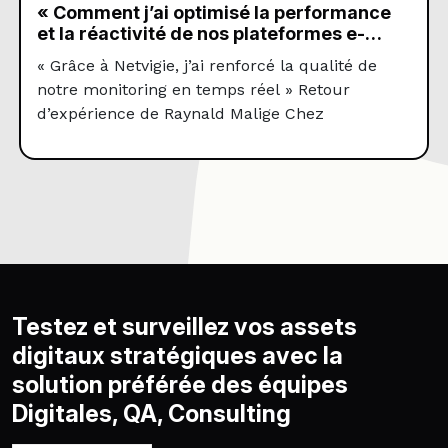
« Comment j’ai optimisé la performance
et la réactivité de nos plateformes e-
commerce ? »
« Grâce à Netvigie, j’ai renforcé la qualité de
notre monitoring en temps réel » Retour
d’expérience de Raynald Malige Chez
Blancheporte, la data, l’innovation digitale et
l’agilité technologique sont au coeur de la
stratégie pour répondre aux besoins évolutifs
des clients et améliorer continuellement ses
performances commerciales. Des enjeux
pleinement intégrés aux missions et au
quotidien […]
Testez et surveillez vos assets
digitaux stratégiques avec la
solution préférée des équipes
Digitales, QA, Consulting