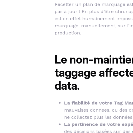
Recetter un plan de marquage est l
pas à jour ! En plus d’être chronop
est en effet humainement impossib
marquage, manuellement, sur l’int
production.
Le non-maintien
taggage affecte
data.
La fiabilité de votre Tag M
mauvaises données, ou des don
ne collectez plus les données
La pertinence de votre expé
des décisions basées sur des