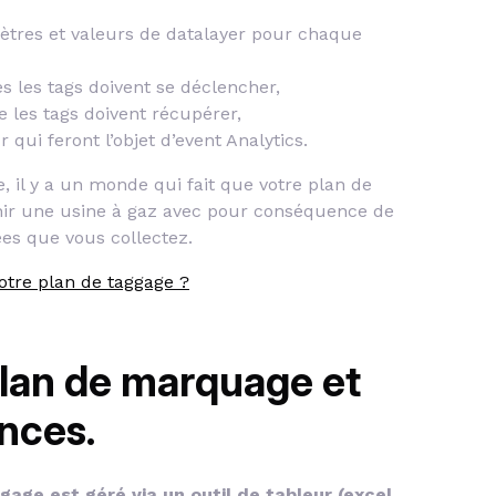
tres et valeurs de datalayer pour chaque
es les tags doivent se déclencher,
e les tags doivent récupérer,
r qui feront l’objet d’event Analytics.
e, il y a un monde qui fait que votre plan de
r une usine à gaz avec pour conséquence de
ées que vous collectez.
votre plan de taggage ?
plan de marquage et
nces.
ggage est géré via un outil de tableur (excel,