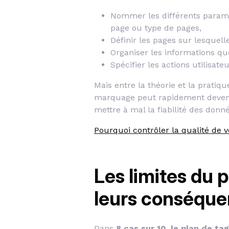
Nommer les différents paramè
page ou type de pages,
Définir les pages sur lesquell
Organiser les informations qu
Spécifier les actions utilisateu
Mais entre la théorie et la pratiqu
marquage peut rapidement deveni
mettre à mal la fiabilité des donn
Pourquoi contrôler la qualité de 
Les limites du 
leurs conséque
Dans
8 cas sur 10, le plan de ta