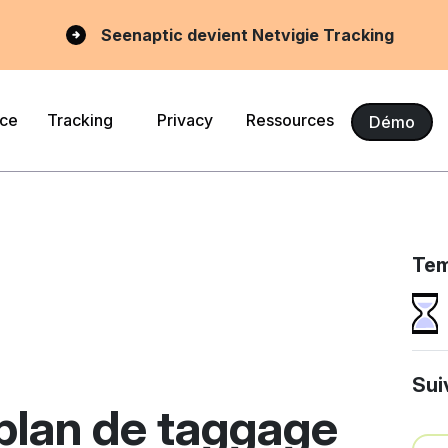
Seenaptic devient Netvigie Tracking
nce
Tracking
Privacy
Ressources
Démo
Tem
Sui
 plan de taggage