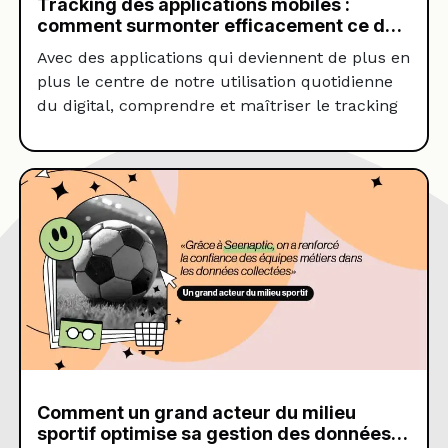
Tracking des applications mobiles :
comment surmonter efficacement ce défi
et assurer un suivi fiable et conforme ?
Avec des applications qui deviennent de plus en
plus le centre de notre utilisation quotidienne
du digital, comprendre et maîtriser le tracking
des applications mobiles est crucial. Cependant
le suivi analytique des applications présente de
multiples défis techniques. Depuis 2022, le
trafic issu des applications mobiles a surpassé
celui des sites web traditionnels. En France, […]
Comment un grand acteur du milieu
sportif optimise sa gestion des données