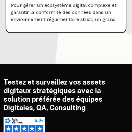
grâce à l’automatisation ?
Pour gérer un écosystème digital complexe et
garantir la conformité des données dans un
environnement réglementaire strict, un grand
acteur du milieu sportif a adopté notre solution
d’automatisation de la gestion du tracking.
Cette stratégie lui permet d’assurer la qualité
des données et d’optimiser la performance de
ses plateformes, particulièrement lors des pics
de trafic […]
Testez et surveillez vos assets
digitaux stratégiques avec la
solution préférée des équipes
Digitales, QA, Consulting