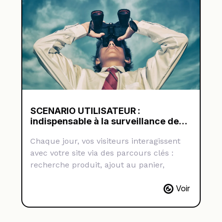
performances et ressenti …
SCENARIO UTILISATEUR :
indispensable à la surveillance de
votre site !
Chaque jour, vos visiteurs interagissent
avec votre site via des parcours clés :
recherche produit, ajout au panier,
paiement… Mais que se passe-t-il si l’un
Voir
de ces parcours dysfonctionne sans que
vous le sachiez ? Grâce aux
scénarios
utilisateurs
, vous surveillez ces actions