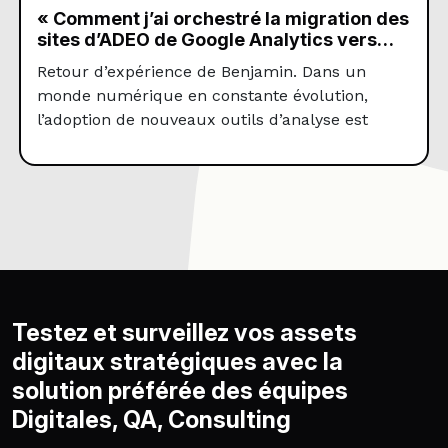
« Comment j’ai orchestré la migration des
sites d’ADEO de Google Analytics vers
Piano Analytics ? »
Retour d’expérience de Benjamin. Dans un
monde numérique en constante évolution,
l’adoption de nouveaux outils d’analyse est
essentielle pour toute entreprise. Responsable
de l’équipe Framework Web Analytics chez
Leroy Merlin et ADEO, Benjamin a réussi la
transition de Google Analytics à Piano Analytics
avec le soutien de Seenaptic. Cette migration
vers un nouvel outil analytique […]
Testez et surveillez vos assets
digitaux stratégiques avec la
solution préférée des équipes
Digitales, QA, Consulting