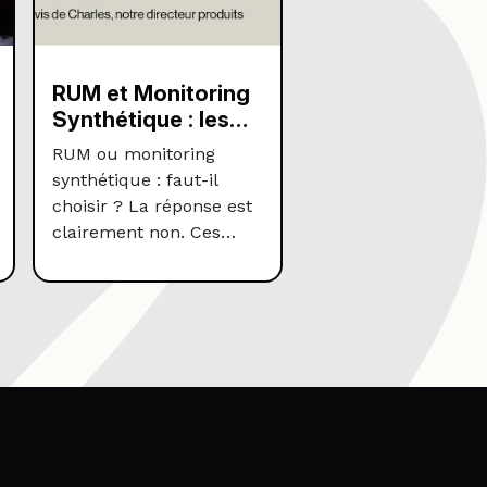
RUM et Monitoring
Synthétique : les
deux piliers du
RUM ou monitoring
monitoring web
synthétique : faut-il
choisir ? La réponse est
clairement non. Ces
deux approches se
complètent
parfaitement pour
garantir la qualité de vos
données et offrir la
meilleure expérience
utilisateur possible.
Dans l’univers du
monitoring web, deux