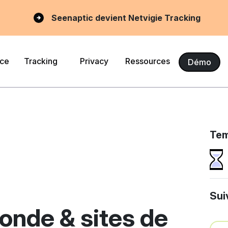
Seenaptic devient Netvigie Tracking
nce
Tracking
Privacy
Ressources
Démo
Tem
Sui
nde & sites de