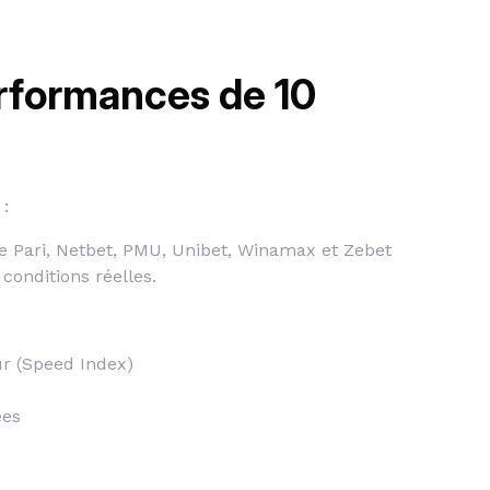
rformances de 10
:
nce Pari, Netbet, PMU, Unibet, Winamax et Zebet
 conditions réelles.
ur (Speed Index)
ées