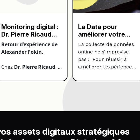
Monitoring digital :
La Data pour
Dr. Pierre Ricaud
améliorer votre
optimise sa
expérience client.
Retour d’expérience de
La collecte de données
webperf avec
Alexander Fokin.
online ne s’improvise
Netvigie
pas ! Pour réussir à
Chez
Dr. Pierre Ricaud
, le
améliorer l’expérience
monitoring automatisé
client de vos
des parcours utilisateurs
internautes, il faut
avec
Netvigie
permet de
d’abord définir les KPIs
détecter rapidement les
pour mesurer la
anomalies visibles sur les
performance de vos
sites, de fiabiliser les
actions marketing et les
tunnels de conversion, et
piloter. Et pour y
de gagner un temps
parvenir, vous devez
 vos assets digitaux stratégiques
précieux dans le
collecter les bonnes