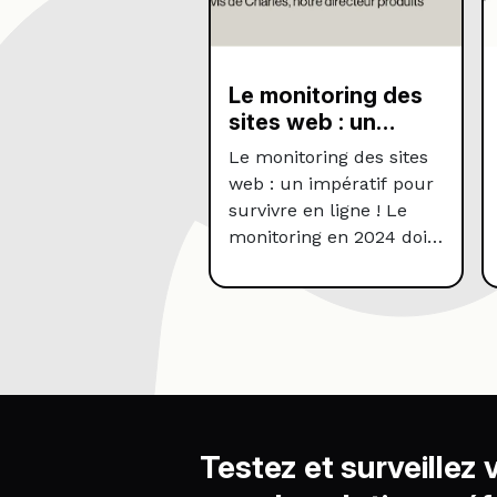
Le monitoring des
sites web : un
impératif pour
Le monitoring des sites
survivre en ligne !
web : un impératif pour
survivre en ligne ! Le
monitoring en 2024 doit
être 360 (testing,
monitoring,
performance, parcours,
data, privacy …) et n’est
pas l’apanage des Q/A !
Le web monitoring est
désormais une nécessité
absolue … … pour
Testez et surveillez
assurer la disponibilité,