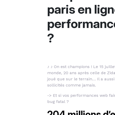
paris en lign
performanc
?
♪ ♪ On est champions ! Le 15 juill
monde, 20 ans après celle de Zida
joué que sur le terrain… Il a aussi
sollicités comme jamais.
-> Et si vos performances web fai
bug fatal ?
204 millions d’e