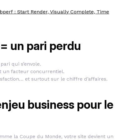
bperf : Start Render, Visually Complete, Time
= un pari perdu
pari qui s’envole.
 un facteur concurrentiel.
tisfaction… et surtout sur le chiffre d’affaires.
enjeu business pour le
comme la Coupe du Monde, votre site devient un