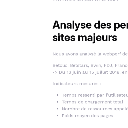
Analyse des pe
sites majeurs
Nous avons analysé la webperf de 
Betclic, Betstars, Bwin, FDJ, Fra
-> Du 13 juin au 15 juillet 2018, en
Indicateurs mesurés :
Temps ressenti par l’utilisate
Temps de chargement total
Nombre de ressources appel
Poids moyen des pages