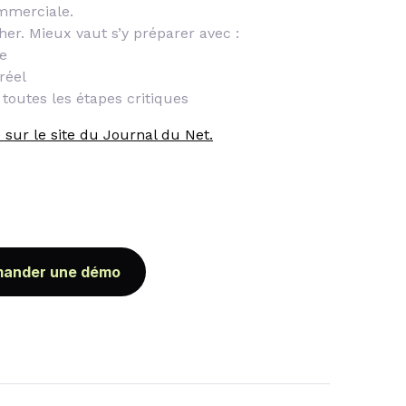
mmerciale.
er. Mieux vaut s’y préparer avec :
e
réel
 toutes les étapes critiques
sur le site du Journal du Net.
ander une démo