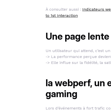
À consulter aussi :
Indicateurs we
to 1st Interaction
Une page lente 
Un utilisateur qui attend, c’est un 
-> La performance perçue devient
-> Elle influe sur la fidélité, la sa
la webperf, un 
gaming
Lors d’événements à fort trafic 